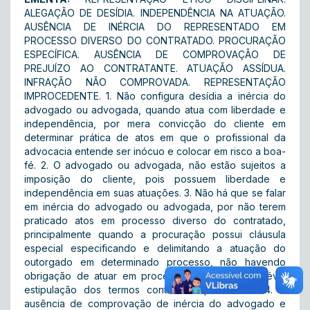
ALEGAÇÃO DE DESÍDIA. INDEPENDÊNCIA NA ATUAÇÃO.
AUSÊNCIA DE INÉRCIA DO REPRESENTADO EM
PROCESSO DIVERSO DO CONTRATADO. PROCURAÇÃO
ESPECÍFICA. AUSÊNCIA DE COMPROVAÇÃO DE
PREJUÍZO AO CONTRATANTE. ATUAÇÃO ASSÍDUA.
INFRAÇÃO NÃO COMPROVADA. REPRESENTAÇÃO
IMPROCEDENTE. 1. Não configura desídia a inércia do
advogado ou advogada, quando atua com liberdade e
independência, por mera convicção do cliente em
determinar prática de atos em que o profissional da
advocacia entende ser inócuo e colocar em risco a boa-
fé. 2. O advogado ou advogada, não estão sujeitos a
imposição do cliente, pois possuem liberdade e
independência em suas atuações. 3. Não há que se falar
em inércia do advogado ou advogada, por não terem
praticado atos em processo diverso do contratado,
principalmente quando a procuração possui cláusula
especial especificando e delimitando a atuação do
outorgado em determinado processo, não havendo
obrigação de atuar em processo diverso, sem prévia
estipulação dos termos contratuais para tanto. 4. A
ausência de comprovação de inércia do advogado e