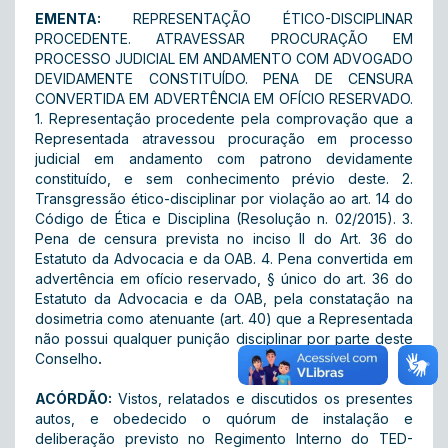
EMENTA:
REPRESENTAÇÃO ÉTICO-DISCIPLINAR
PROCEDENTE. ATRAVESSAR PROCURAÇÃO EM
PROCESSO JUDICIAL EM ANDAMENTO COM ADVOGADO
DEVIDAMENTE CONSTITUÍDO. PENA DE CENSURA
CONVERTIDA EM ADVERTÊNCIA EM OFÍCIO RESERVADO.
1. Representação procedente pela comprovação que a
Representada atravessou procuração em processo
judicial em andamento com patrono devidamente
constituído, e sem conhecimento prévio deste. 2.
Transgressão ético-disciplinar por violação ao art. 14 do
Código de Ética e Disciplina (Resolução n. 02/2015). 3.
Pena de censura prevista no inciso II do Art. 36 do
Estatuto da Advocacia e da OAB. 4. Pena convertida em
advertência em ofício reservado, § único do art. 36 do
Estatuto da Advocacia e da OAB, pela constatação na
dosimetria como atenuante (art. 40) que a Representada
não possui qualquer punição disciplinar por parte deste
Conselho
.
ACÓRDÃO:
Vistos, relatados e discutidos os presentes
autos, e obedecido o quórum de instalação e
deliberação previsto no Regimento Interno do TED-