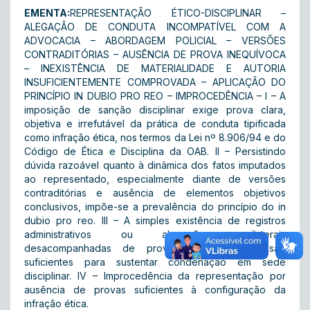
EMENTA:
REPRESENTAÇÃO ÉTICO-DISCIPLINAR –
ALEGAÇÃO DE CONDUTA INCOMPATÍVEL COM A
ADVOCACIA – ABORDAGEM POLICIAL – VERSÕES
CONTRADITÓRIAS – AUSÊNCIA DE PROVA INEQUÍVOCA
– INEXISTÊNCIA DE MATERIALIDADE E AUTORIA
INSUFICIENTEMENTE COMPROVADA – APLICAÇÃO DO
PRINCÍPIO IN DUBIO PRO REO – IMPROCEDÊNCIA – I – A
imposição de sanção disciplinar exige prova clara,
objetiva e irrefutável da prática de conduta tipificada
como infração ética, nos termos da Lei nº 8.906/94 e do
Código de Ética e Disciplina da OAB. II – Persistindo
dúvida razoável quanto à dinâmica dos fatos imputados
ao representado, especialmente diante de versões
contraditórias e ausência de elementos objetivos
conclusivos, impõe-se a prevalência do princípio do in
dubio pro reo. III – A simples existência de registros
administrativos ou alegações unilaterais
desacompanhadas de provas robustas não são
suficientes para sustentar condenação em sede
disciplinar. IV – Improcedência da representação por
ausência de provas suficientes à configuração da
infração ética.