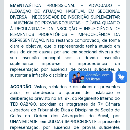
EMENTA:
ÉTICA PROFISSIONAL – ADVOGADO –
ALEGAÇÃO DE ATUAÇÃO HABITUAL EM SECCIONAL
DIVERSA – NECESSIDADE DE INSCRIÇÃO SUPLEMENTAR
– AUSÊNCIA DE PROVAS ROBUSTAS – DÚVIDA QUANTO
À REGULARIDADE DA INSCRIÇÃO – INSUFICIÊNCIA DE
ELEMENTOS PROBATÓRIOS – IMPROCEDÊNCIA DA
REPRESENTAÇÃO. Não restando comprovado, de forma
clara e objetiva, que o representado tenha atuado em
mais de cinco causas por ano em seccional diversa de
sua inscrição principal sem a devida inscrição
suplementar, impõe-se a improcedência da
representação por ausência de provas suficientes a
sustentar a infração disciplinar imputada.
ACÓRDÃO:
Vistos, relatados e discutidos os presentes
autos, e obedecido o quórum de instalação e
deliberação previsto no art. 9º, do Regimento Interno do
TED-OAB/GO, acordam os integrantes da 7ª Câmara
Julgadora do Tribunal de Ética e Disciplina da Seção de
Goiás da Ordem dos Advogados do Brasil, por
UNANIMIDADE, em JULGAR IMPROCEDENTE a presente
representação, por ausência de provas suficientes