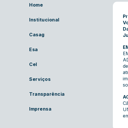
Home
Pr
Institucional
Vo
Da
Casag
Ju
E
Esa
E
A
Cel
de
at
im
Serviços
so
Transparência
A
Câ
Imprensa
U
em