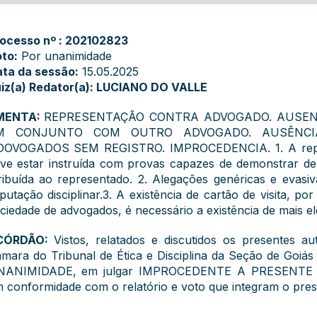
ocesso nº : 202102823
to:
Por unanimidade
ta da sessão:
15.05.2025
iz(a) Redator(a): LUCIANO DO VALLE
MENTA:
REPRESENTAÇÃO CONTRA ADVOGADO. AUSENC
M CONJUNTO COM OUTRO ADVOGADO. AUSÊNCI
DOVOGADOS SEM REGISTRO. IMPROCEDENCIA. 1. A repre
ve estar instruída com provas capazes de demonstrar de 
ribuída ao representado. 2. Alegações genéricas e evasi
putação disciplinar.3. A existência de cartão de visita, p
ciedade de advogados, é necessário a existência de mais e
CÓRDÃO:
Vistos, relatados e discutidos os presentes 
mara do Tribunal de Ética e Disciplina da Seção de Goiá
NANIMIDADE, em julgar IMPROCEDENTE A PRESENTE
 conformidade com o relatório e voto que integram o pres