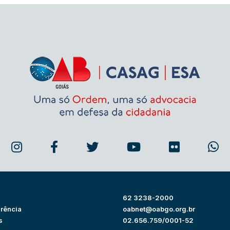
62 3238-2000
rência
oabnet@oabgo.org.br
s
02.656.759/0001-52