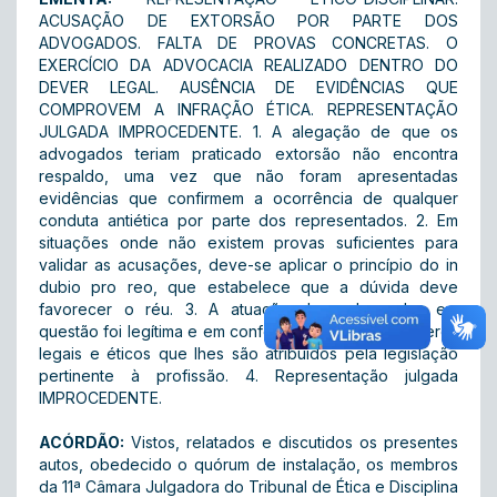
ACUSAÇÃO DE EXTORSÃO POR PARTE DOS
ADVOGADOS. FALTA DE PROVAS CONCRETAS. O
EXERCÍCIO DA ADVOCACIA REALIZADO DENTRO DO
DEVER LEGAL. AUSÊNCIA DE EVIDÊNCIAS QUE
COMPROVEM A INFRAÇÃO ÉTICA. REPRESENTAÇÃO
JULGADA IMPROCEDENTE. 1. A alegação de que os
advogados teriam praticado extorsão não encontra
respaldo, uma vez que não foram apresentadas
evidências que confirmem a ocorrência de qualquer
conduta antiética por parte dos representados. 2. Em
situações onde não existem provas suficientes para
validar as acusações, deve-se aplicar o princípio do in
dubio pro reo, que estabelece que a dúvida deve
favorecer o réu. 3. A atuação dos advogados em
questão foi legítima e em conformidade com os deveres
legais e éticos que lhes são atribuídos pela legislação
pertinente à profissão. 4. Representação julgada
IMPROCEDENTE.
ACÓRDÃO:
Vistos, relatados e discutidos os presentes
autos, obedecido o quórum de instalação, os membros
da 11ª Câmara Julgadora do Tribunal de Ética e Disciplina