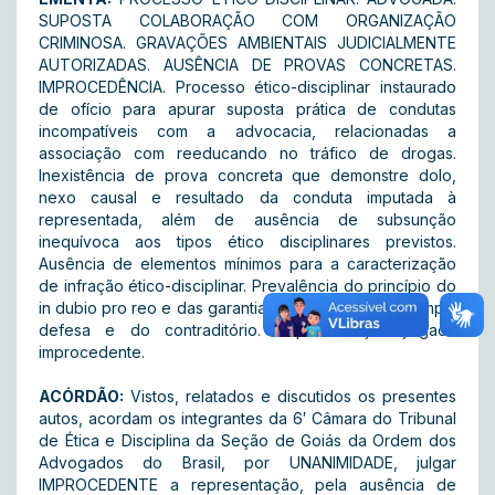
SUPOSTA COLABORAÇÃO COM ORGANIZAÇÃO
CRIMINOSA. GRAVAÇÕES AMBIENTAIS JUDICIALMENTE
AUTORIZADAS. AUSÊNCIA DE PROVAS CONCRETAS.
IMPROCEDÊNCIA. Processo ético-disciplinar instaurado
de ofício para apurar suposta prática de condutas
incompatíveis com a advocacia, relacionadas a
associação com reeducando no tráfico de drogas.
Inexistência de prova concreta que demonstre dolo,
nexo causal e resultado da conduta imputada à
representada, além de ausência de subsunção
inequívoca aos tipos ético disciplinares previstos.
Ausência de elementos mínimos para a caracterização
de infração ético-disciplinar. Prevalência do princípio do
in dubio pro reo e das garantias constitucionais da ampla
defesa e do contraditório. Representação julgada
improcedente.
ACÓRDÃO:
Vistos, relatados e discutidos os presentes
autos, acordam os integrantes da 6′ Câmara do Tribunal
de Ética e Disciplina da Seção de Goiás da Ordem dos
Advogados do Brasil, por UNANIMIDADE, julgar
IMPROCEDENTE a representação, pela ausência de