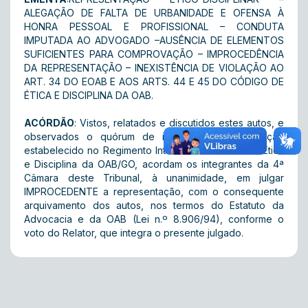
ALEGAÇÃO DE FALTA DE URBANIDADE E OFENSA À
HONRA PESSOAL E PROFISSIONAL – CONDUTA
IMPUTADA AO ADVOGADO –AUSÊNCIA DE ELEMENTOS
SUFICIENTES PARA COMPROVAÇÃO – IMPROCEDÊNCIA
DA REPRESENTAÇÃO – INEXISTÊNCIA DE VIOLAÇÃO AO
ART. 34 DO EOAB E AOS ARTS. 44 E 45 DO CÓDIGO DE
ÉTICA E DISCIPLINA DA OAB.
ACÓRDÃO
: Vistos, relatados e discutidos estes autos, e
observados o quórum de instalação e deliberação
estabelecido no Regimento Interno do Tribunal de Ética
e Disciplina da OAB/GO, acordam os integrantes da 4ª
Câmara deste Tribunal, à unanimidade, em julgar
IMPROCEDENTE a representação, com o consequente
arquivamento dos autos, nos termos do Estatuto da
Advocacia e da OAB (Lei n.º 8.906/94), conforme o
voto do Relator, que integra o presente julgado.