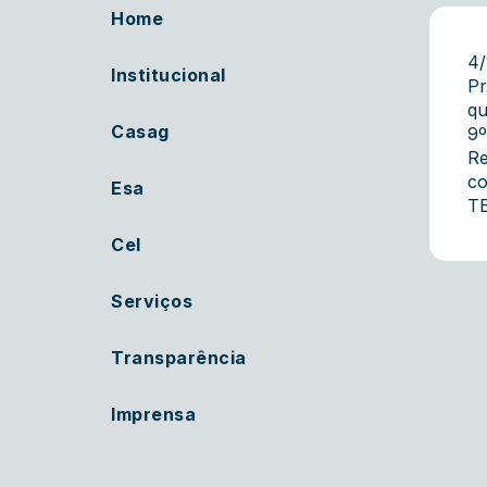
Home
4
Institucional
Pr
qu
Casag
9º
Re
co
Esa
TE
Cel
Serviços
Transparência
Imprensa