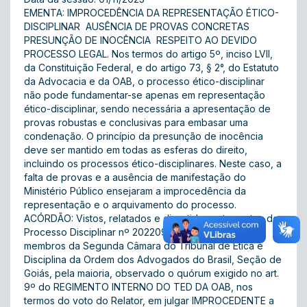
EMENTA: IMPROCEDÊNCIA DA REPRESENTAÇÃO ÉTICO-
DISCIPLINAR  AUSÊNCIA DE PROVAS CONCRETAS 
PRESUNÇÃO DE INOCÊNCIA  RESPEITO AO DEVIDO
PROCESSO LEGAL. Nos termos do artigo 5º, inciso LVII,
da Constituição Federal, e do artigo 73, § 2°, do Estatuto
da Advocacia e da OAB, o processo ético-disciplinar
não pode fundamentar-se apenas em representação
ético-disciplinar, sendo necessária a apresentação de
provas robustas e conclusivas para embasar uma
condenação. O princípio da presunção de inocência
deve ser mantido em todas as esferas do direito,
incluindo os processos ético-disciplinares. Neste caso, a
falta de provas e a ausência de manifestação do
Ministério Público ensejaram a improcedência da
representação e o arquivamento do processo.
ACÓRDÃO: Vistos, relatados e discutidos estes autos de
Processo Disciplinar nº 202209819, ACORDAM os
membros da Segunda Câmara do Tribunal de Ética e
Disciplina da Ordem dos Advogados do Brasil, Seção de
Goiás, pela maioria, observado o quórum exigido no art.
9º do REGIMENTO INTERNO DO TED DA OAB, nos
termos do voto do Relator, em julgar IMPROCEDENTE a