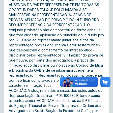
AUSÊNCIA DA PARTE REPRESENTANTE EM TODAS AS
OPORTUNIDADES EM QUE FOI CHAMADA A SE
MANIFESTAR NA REPRESENTAÇÃO. AUSÊNCIA DE
PROVAS. APLICAÇÃO DO PRINCÍPIO DO IN DUBIO PRO
REO. IMPROCEDÊNCIA DA REPRESENTAÇÃO. 1  O
conjunto probatório não demonstrou de forma cabal, o
que fora alegado. Aplicação do princípio do in dubio pro
reo. 2 – Cabe ao representante juntar aos autos da
representação provas documentais e/ou testemunhais
que demonstrem o cometimento de infração ético-
disciplinar pelos representados. 3 – Inexistindo prova de
que houve, por parte dos advogados, a prática de
infração ético disciplinar ou violação ao Código de Ética
e Disciplina da OAB é de se julgar improcedente a
representação 4  Representação julgada improcedente,
por não ficar comprovada a prática de conduta que
caracterize infração ética.
ACÓRDÃO: Vistos, relatados e discutidos estes autos da
Representação Disciplinar n.º 201802829, tendo como
as partes acima, ACORDAM os membros da 9.ª Câmara
do Egrégio Tribunal de Ética e Disciplina da Ordem dos
Advogados do Brasil  Seção do Estado de Goiás, por