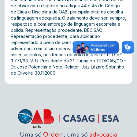
de observar o disposto no artigos 44 e 45 do Código
de Ética e Disciplina da OAB, principalmente na escolha
da linguagem adequada. O tratamento deve ser, sempre,
respeitoso e com emprego de linguagem escorreita e
polida. Representação procedente. DECISÃO:
Representação procedente, para aplicar ao
representado a pena de censura convertida em
advertência em ofício reservado, sem registro em seus
assentamentos, nos termos do voto do Relator. P. D. n.º
3.771/98. V. U. Presidente da 3ª Turma do TED/OAB/GO –
Dr. José Potenciano Neto. Relator  Juiz Lázaro Sobrinho
de Oliveira. 30.11.2000.