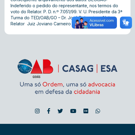
Indeferido o pedido do representante, nos termos do
voto do Relator. P. D. n.º 7.051/99. V. U. Presidente da 3ª
Turma do TED/OAB/GO – Dr. José Potenciano Neto.
Relator  Juiz Joviano Carneiro Filho. 28.09.2000.