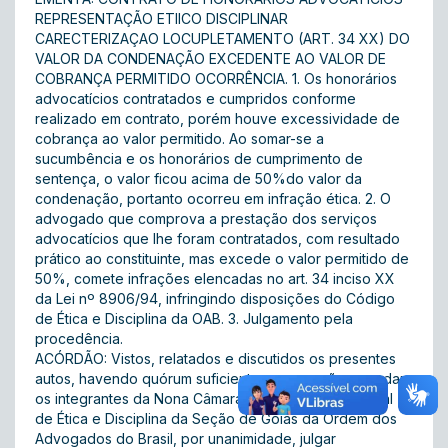
REPRESENTAÇÃO ETIICO DISCIPLINAR 
CARECTERIZAÇAO LOCUPLETAMENTO (ART. 34 XX) DO
VALOR DA CONDENAÇÃO EXCEDENTE AO VALOR DE
COBRANÇA PERMITIDO OCORRÊNCIA. 1. Os honorários
advocatícios contratados e cumpridos conforme
realizado em contrato, porém houve excessividade de
cobrança ao valor permitido. Ao somar-se a
sucumbência e os honorários de cumprimento de
sentença, o valor ficou acima de 50%do valor da
condenação, portanto ocorreu em infração ética. 2. O
advogado que comprova a prestação dos serviços
advocatícios que lhe foram contratados, com resultado
prático ao constituinte, mas excede o valor permitido de
50%, comete infrações elencadas no art. 34 inciso XX
da Lei nº 8906/94, infringindo disposições do Código
de Ética e Disciplina da OAB. 3. Julgamento pela
procedência.
ACÓRDÃO: Vistos, relatados e discutidos os presentes
autos, havendo quórum suficiente para sessão, acordam
os integrantes da Nona Câmara Julgadora do Tribunal
de Ética e Disciplina da Seção de Goiás da Ordem dos
Advogados do Brasil, por unanimidade, julgar