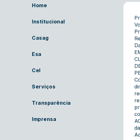
Home
Pr
Institucional
Vo
Pr
Casag
Re
Da
E
Esa
C
D
Cel
P
Co
Serviços
di
re
re
Transparência
pr
co
Imprensa
AC
da
Ad