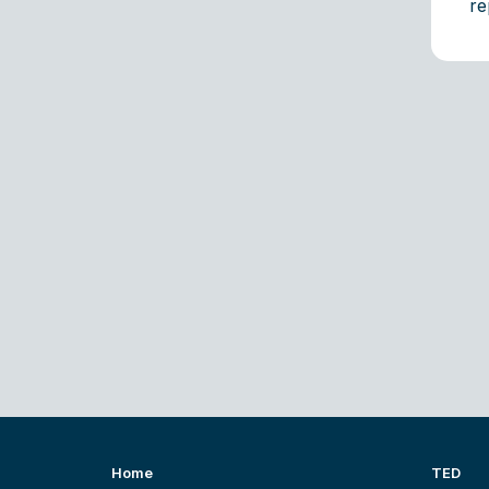
re
Home
TED