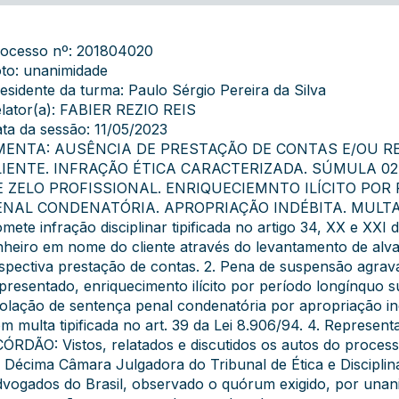
ocesso nº: 201804020
to: unanimidade
esidente da turma: Paulo Sérgio Pereira da Silva
lator(a): FABIER REZIO REIS
ta da sessão: 11/05/2023
MENTA: AUSÊNCIA DE PRESTAÇÃO DE CONTAS E/OU R
LIENTE. INFRAÇÃO ÉTICA CARACTERIZADA. SÚMULA 02
E ZELO PROFISSIONAL. ENRIQUECIEMNTO ILÍCITO PO
ENAL CONDENATÓRIA. APROPRIAÇÃO INDÉBITA. MULTA. 
mete infração disciplinar tipificada no artigo 34, XX e XX
nheiro em nome do cliente através do levantamento de alva
spectiva prestação de contas. 2. Pena de suspensão agrava
presentado, enriquecimento ilícito por período longínquo su
olação de sentença penal condenatória por apropriação ind
m multa tipificada no art. 39 da Lei 8.906/94. 4. Represen
ÓRDÃO: Vistos, relatados e discutidos os autos do proce
 Décima Câmara Julgadora do Tribunal de Ética e Discipli
vogados do Brasil, observado o quórum exigido, por unani