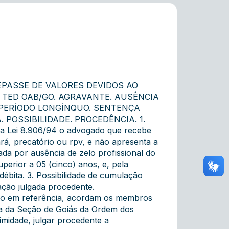
EPASSE DE VALORES DEVIDOS AO
 TED OAB/GO. AGRAVANTE. AUSÊNCIA
R PERÍODO LONGÍNQUO. SENTENÇA
POSSIBILIDADE. PROCEDÊNCIA. 1.
I da Lei 8.906/94 o advogado que recebe
rá, precatório ou rpv, e não apresenta a
da por ausência de zelo profissional do
perior a 05 (cinco) anos, e, pela
ébita. 3. Possibilidade de cumulação
tação julgada procedente.
sso em referência, acordam os membros
na da Seção de Goiás da Ordem dos
midade, julgar procedente a