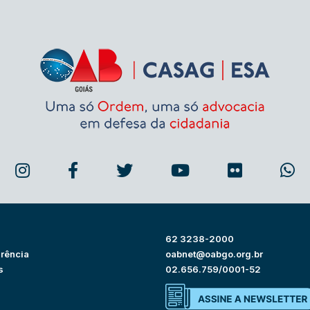
62 3238-2000
rência
oabnet@oabgo.org.br
s
02.656.759/0001-52