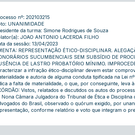
ocesso nº: 202103215
oto: UNANIMIDADE
esidente da turma: Simone Rodrigues de Souza
lator(a): JOAO ANTONIO LACERDA FILHO
ta da sessão: 13/04/2023
MENTA: REPRESENTAÇÃO ÉTICO-DISCIPLINAR. ALEGAÇ
ONORÁRIOS SUCUMBENCIAIS SEM SUBSÍDIO DE PROCU
USÊNCIA DE LASTRO PROBATÓRIO MÍNIMO. IMPROCEDÊN
racterizar a infração ético-disciplinar devem estar compr
terialidade e autoria de alguma conduta tipificada na Lei 
dica a falta de materialidade, o que, por conseguinte, leva
ÓRDÃO: Vistos, relatados e discutidos os autos do proce
 Nona Câmara Julgadora do Tribunal de Ética e Disciplina
vogados do Brasil, observado o quórum exigido, por unani
presentação, conforme relatório e voto que integram o pre