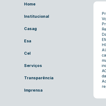
Home
Pr
Institucional
V
Pr
Casag
Re
Da
E
Esa
H
A
Cel
ca
ma
Serviços
in
AC
da
Transparência
Ad
re
Imprensa