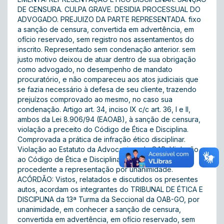
DE CENSURA. CULPA GRAVE. DESIDIA PROCESSUAL DO
ADVOGADO. PREJUIZO DA PARTE REPRESENTADA. fixo
a sanção de censura, convertida em advertência, em
ofício reservado, sem registro nos assentamentos do
inscrito. Representado sem condenação anterior. sem
justo motivo deixou de atuar dentro de sua obrigação
como advogado, no desempenho de mandato
procuratório, e não compareceu aos atos judiciais que
se fazia necessário à defesa de seu cliente, trazendo
prejuízos comprovado ao mesmo, no caso sua
condenação. Artigo art. 34, inciso IX c/c art. 36, I e II,
ambos da Lei 8.906/94 (EAOAB), à sanção de censura,
violação a preceito do Código de Ética e Disciplina.
Comprovada a prática de infração ético disciplinar.
Violação ao Estatuto da Advocacia e da OAB. Violação
ao Código de Ética e Disciplina da OAB. Julgado
procedente a representação por unanimidade.
ACÓRDÃO: Vistos, relatados e discutidos os presentes
autos, acordam os integrantes do TRIBUNAL DE ÉTICA E
DISCIPLINA da 13ª Turma da Seccional da OAB-GO, por
unanimidade, em conhecer a sanção de censura,
convertida em advertência, em ofício reservado, sem