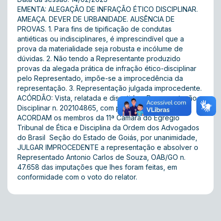
EMENTA: ALEGAÇÃO DE INFRAÇÃO ÉTICO DISCIPLINAR.
AMEAÇA. DEVER DE URBANIDADE. AUSÊNCIA DE
PROVAS. 1. Para fins de tipificação de condutas
antiéticas ou indisciplinares, é imprescindível que a
prova da materialidade seja robusta e incólume de
dúvidas. 2. Não tendo a Representante produzido
provas da alegada prática de infração ético-disciplinar
pelo Representado, impõe-se a improcedência da
representação. 3. Representação julgada improcedente.
ACÓRDÃO: Vista, relatada e discutida a Representação
Disciplinar n. 202104865, com partes já qualificadas,
ACORDAM os membros da 11ª Câmara do Egrégio
Tribunal de Ética e Disciplina da Ordem dos Advogados
do Brasil  Seção do Estado de Goiás, por unanimidade,
JULGAR IMPROCEDENTE a representação e absolver o
Representado Antonio Carlos de Souza, OAB/GO n.
47.658 das imputações que lhes foram feitas, em
conformidade com o voto do relator.