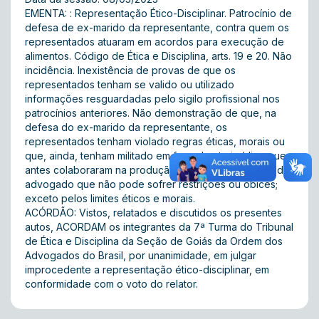
EMENTA: : Representação Ético-Disciplinar. Patrocínio de
defesa de ex-marido da representante, contra quem os
representados atuaram em acordos para execução de
alimentos. Código de Ética e Disciplina, arts. 19 e 20. Não
incidência. Inexistência de provas de que os
representados tenham se valido ou utilizado
informações resguardadas pelo sigilo profissional nos
patrocínios anteriores. Não demonstração de que, na
defesa do ex-marido da representante, os
representados tenham violado regras éticas, morais ou
que, ainda, tenham militado em face de ato jurídico que
antes colaboraram na produção. Liberdade de ofício do
advogado que não pode sofrer restrições ou óbices;
exceto pelos limites éticos e morais.
ACÓRDÃO: Vistos, relatados e discutidos os presentes
autos, ACORDAM os integrantes da 7ª Turma do Tribunal
de Ética e Disciplina da Seção de Goiás da Ordem dos
Advogados do Brasil, por unanimidade, em julgar
improcedente a representação ético-disciplinar, em
conformidade com o voto do relator.