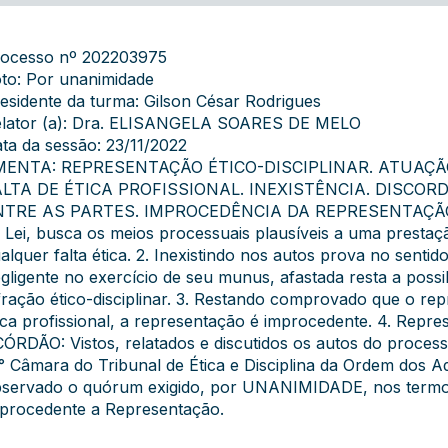
ocesso nº 202203975
to: Por unanimidade
esidente da turma: Gilson César Rodrigues
lator (a): Dra. ELISANGELA SOARES DE MELO
ta da sessão: 23/11/2022
MENTA: REPRESENTAÇÃO ÉTICO-DISCIPLINAR. ATUAÇ
ALTA DE ÉTICA PROFISSIONAL. INEXISTÊNCIA. DISCO
TRE AS PARTES. IMPROCEDÊNCIA DA REPRESENTAÇÃO. 1. 
 Lei, busca os meios processuais plausíveis a uma prestaç
alquer falta ética. 2. Inexistindo nos autos prova no senti
gligente no exercício de seu munus, afastada resta a possi
fração ético-disciplinar. 3. Restando comprovado que o re
ica profissional, a representação é improcedente. 4. Repr
ÓRDÃO: Vistos, relatados e discutidos os autos do process
° Câmara do Tribunal de Ética e Disciplina da Ordem dos A
servado o quórum exigido, por UNANIMIDADE, nos termos 
procedente a Representação.