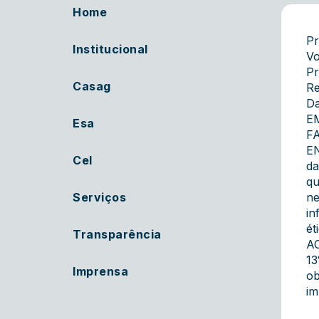
Home
Pr
Institucional
Vo
Pr
Casag
Re
Da
E
Esa
F
EN
Cel
da
qu
Serviços
ne
in
ét
Transparência
AC
13
Imprensa
ob
im