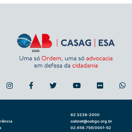
62 3238-2000
rência
oabnet@oabgo.org.br
s
02.656.759/0001-52