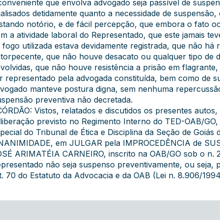
conveniente que envolva advogado seja passível de suspen
alisados detidamente quanto a necessidade de suspensão, e 
stando notório, e de fácil percepção, que embora o fato oc
m a atividade laboral do Representado, que este jamais te
 fogo utilizada estava devidamente registrada, que não há
torpecente, que não houve desacato ou qualquer tipo de d
volvidas, que não houve resistência a prisão em flagrante
r representado pela advogada constituída, bem como de sua
vogado manteve postura digna, sem nenhuma repercussão pr
spensão preventiva não decretada.
ÓRDÃO: Vistos, relatados e discutidos os presentes autos,
liberação previsto no Regimento Interno do TED-OAB/GO,
pecial do Tribunal de Ética e Disciplina da Seção de Goiá
NANIMIDADE, em JULGAR pela IMPROCEDÊNCIA de SU
SÉ ARIMATÉIA CARNEIRO, inscrito na OAB/GO sob o n. 27
presentado não seja suspenso preventivamente, ou seja, p
t. 70 do Estatuto da Advocacia e da OAB (Lei n. 8.906/1994