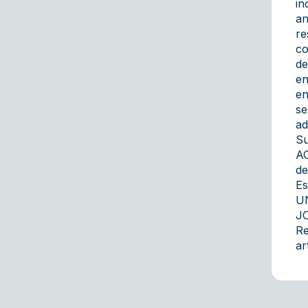
in
an
re
co
de
en
en
se
ad
Su
AC
de
Es
U
JO
Re
ar