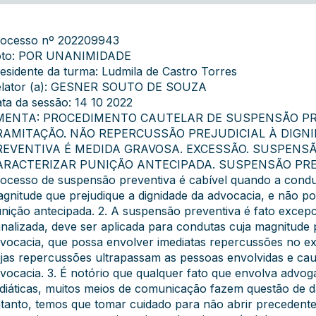
ocesso nº 202209943
oto: POR UNANIMIDADE
esidente da turma: Ludmila de Castro Torres
lator (a): GESNER SOUTO DE SOUZA
ta da sessão: 14 10 2022
MENTA: PROCEDIMENTO CAUTELAR DE SUSPENSÃO PR
RAMITAÇÃO. NÃO REPERCUSSÃO PREJUDICIAL À DIGN
REVENTIVA É MEDIDA GRAVOSA. EXCESSÃO. SUSPENS
ARACTERIZAR PUNIÇÃO ANTECIPADA. SUSPENSÃO PRE
ocesso de suspensão preventiva é cabível quando a condut
gnitude que prejudique a dignidade da advocacia, e não p
nição antecipada. 2. A suspensão preventiva é fato excepci
nalizada, deve ser aplicada para condutas cuja magnitude 
vocacia, que possa envolver imediatas repercussões no exe
jas repercussões ultrapassam as pessoas envolvidas e cau
vocacia. 3. É notório que qualquer fato que envolva advo
diáticas, muitos meios de comunicação fazem questão de 
tanto, temos que tomar cuidado para não abrir precedente