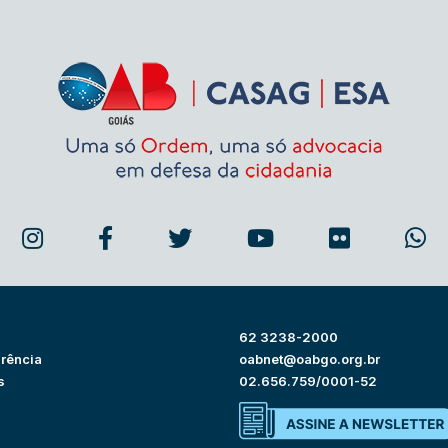
62 3238-2000
rência
oabnet@oabgo.org.br
s
02.656.759/0001-52