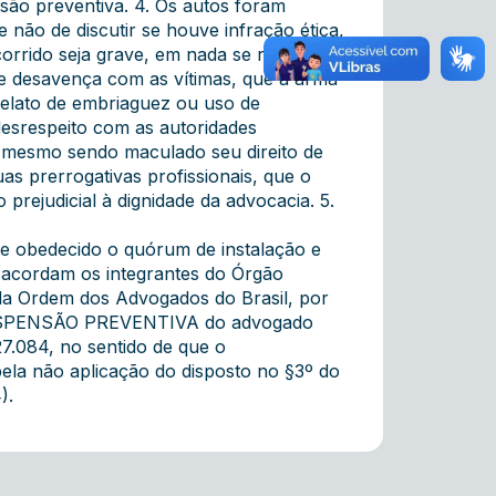
são preventiva. 4. Os autos foram
não de discutir se houve infração ética,
orrido seja grave, em nada se relaciona
ve desavença com as vítimas, que a arma
 relato de embriaguez ou uso de
esrespeito com as autoridades
, mesmo sendo maculado seu direito de
s prerrogativas profissionais, que o
ejudicial à dignidade da advocacia. 5.
 e obedecido o quórum de instalação e
 acordam os integrantes do Órgão
s da Ordem dos Advogados do Brasil, por
SPENSÃO PREVENTIVA do advogado
.084, no sentido de que o
ela não aplicação do disposto no §3º do
).