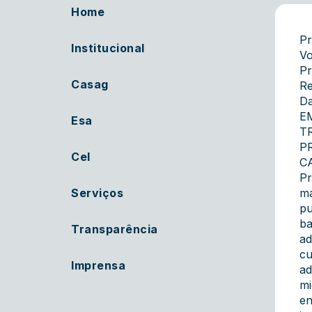
Home
Pr
Institucional
V
Pr
Casag
Re
Da
E
Esa
T
P
Cel
C
Pr
Serviços
ma
pu
ba
Transparência
ad
cu
Imprensa
ad
mi
en