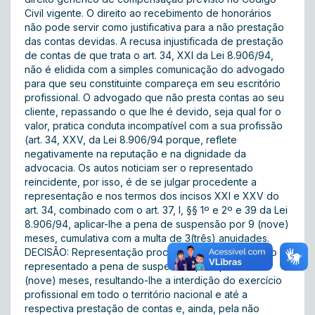
Civil vigente. O direito ao recebimento de honorários
não pode servir como justificativa para a não prestação
das contas devidas. A recusa injustificada de prestação
de contas de que trata o art. 34, XXI da Lei 8.906/94,
não é elidida com a simples comunicação do advogado
para que seu constituinte compareça em seu escritório
profissional. O advogado que não presta contas ao seu
cliente, repassando o que lhe é devido, seja qual for o
valor, pratica conduta incompatível com a sua profissão
(art. 34, XXV, da Lei 8.906/94 porque, reflete
negativamente na reputação e na dignidade da
advocacia. Os autos noticiam ser o representado
reincidente, por isso, é de se julgar procedente a
representação e nos termos dos incisos XXI e XXV do
art. 34, combinado com o art. 37, I, §§ 1º e 2º e 39 da Lei
8.906/94, aplicar-lhe a pena de suspensão por 9 (nove)
meses, cumulativa com a multa de 3(três) anuidades.
DECISÃO: Representação procedente, para aplicar ao
representado a pena de suspensão pelo prazo de 9
(nove) meses, resultando-lhe a interdição do exercício
profissional em todo o território nacional e até a
respectiva prestação de contas e, ainda, pela não