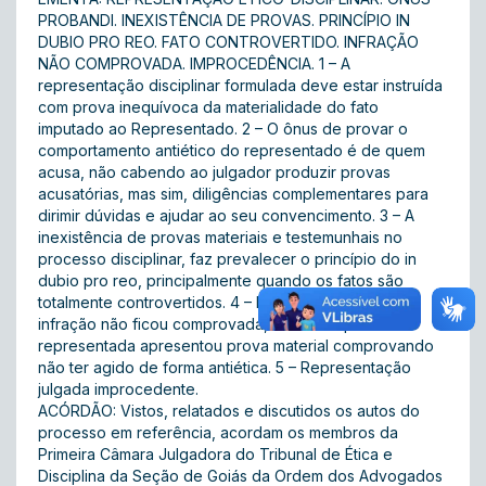
PROBANDI. INEXISTÊNCIA DE PROVAS. PRINCÍPIO IN
DUBIO PRO REO. FATO CONTROVERTIDO. INFRAÇÃO
NÃO COMPROVADA. IMPROCEDÊNCIA. 1 – A
representação disciplinar formulada deve estar instruída
com prova inequívoca da materialidade do fato
imputado ao Representado. 2 – O ônus de provar o
comportamento antiético do representado é de quem
acusa, não cabendo ao julgador produzir provas
acusatórias, mas sim, diligências complementares para
dirimir dúvidas e ajudar ao seu convencimento. 3 – A
inexistência de provas materiais e testemunhais no
processo disciplinar, faz prevalecer o princípio do in
dubio pro reo, principalmente quando os fatos são
totalmente controvertidos. 4 – No caso vertente, a
infração não ficou comprovada, uma vez que a
representada apresentou prova material comprovando
não ter agido de forma antiética. 5 – Representação
julgada improcedente.
ACÓRDÃO: Vistos, relatados e discutidos os autos do
processo em referência, acordam os membros da
Primeira Câmara Julgadora do Tribunal de Ética e
Disciplina da Seção de Goiás da Ordem dos Advogados