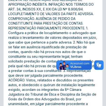
APROPRIAÇÃO INDÉBITA. INFRAÇÃO NOS TERMOS DO
ART. 34, INCISOS XX, E XXI DA LEI Nº 8.906/94.
LOCUPLETAMENTO DE VALORES DA PARTE ADVERSA.
COMPROVAÇÃO. AUSÊNCIA DE PEDIDO DA
CONSTITUINTE PARA PRESTAÇÃO DE CONTAS.
REPRESENTAÇÃO PARCIALMENTE PROCEDENTE. 1.
Configura a prática de locupletamento o advogado que
realiza o levantamento de valores depositados em juízo,
que sabe que pertence a parte adversa. 2. Não há que
se falar em ausência injustificada de prestação de
contas, quando não há prova nos autos de que o
constituinte ou seu representante legal, tenham
solicitado prestação de contas à Representada, razão
pela qual não há provas de que esta tenha se recusado
a prestar contas à sua constituinte. 3. Representação
que deve ser julgada parcialmente procedente.
ACÓRDÃO. Vistos, relatados e discutidos os presentes
autos, e obedecido o quórum de instalação legalmente
exigido, acordam os integrantes da 8ª Câmara
Julgadora do Tribunal de Ética e Disciplina da Seção de
Goiás da Ordem dos Advogados do Brasil, por
unanimidade, em julgar parcialmente procedente a