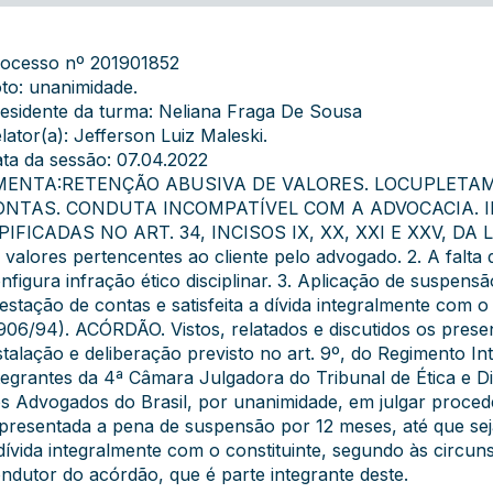
ocesso nº 201901852
to: unanimidade.
esidente da turma: Neliana Fraga De Sousa
lator(a): Jefferson Luiz Maleski.
ta da sessão: 07.04.2022
MENTA:RETENÇÃO ABUSIVA DE VALORES. LOCUPLETAM
ONTAS. CONDUTA INCOMPATÍVEL COM A ADVOCACIA. I
PIFICADAS NO ART. 34, INCISOS IX, XX, XXI E XXV, DA LEI
 valores pertencentes ao cliente pelo advogado. 2. A falta
nfigura infração ético disciplinar. 3. Aplicação de suspensã
estação de contas e satisfeita a dívida integralmente com o co
906/94). ACÓRDÃO. Vistos, relatados e discutidos os pres
stalação e deliberação previsto no art. 9º, do Regimento
tegrantes da 4ª Câmara Julgadora do Tribunal de Ética e D
s Advogados do Brasil, por unanimidade, em julgar proced
presentada a pena de suspensão por 12 meses, até que seja 
dívida integralmente com o constituinte, segundo às circun
ndutor do acórdão, que é parte integrante deste.