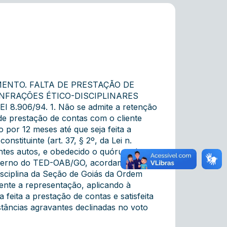
ENTO. FALTA DE PRESTAÇÃO DE
NFRAÇÕES ÉTICO-DISCIPLINARES
 8.906/94. 1. Não se admite a retenção
 de prestação de contas com o cliente
o por 12 meses até que seja feita a
nstituinte (art. 37, § 2º, da Lei n.
entes autos, e obedecido o quórum de
 Interno do TED-OAB/GO, acordam os
isciplina da Seção de Goiás da Ordem
ente a representação, aplicando à
feita a prestação de contas e satisfeita
stâncias agravantes declinadas no voto