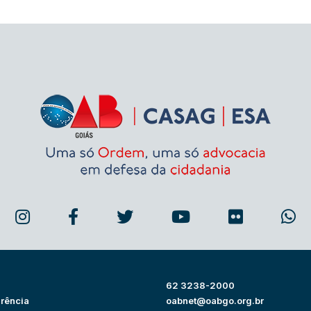
62 3238-2000
rência
oabnet@oabgo.org.br