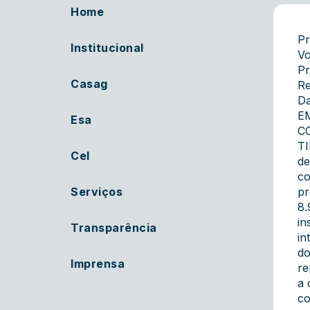
Home
Pr
Institucional
Vo
Pr
Casag
Re
Da
E
Esa
C
TI
Cel
de
co
Serviços
pr
8.
in
Transparência
in
do
Imprensa
re
a 
co