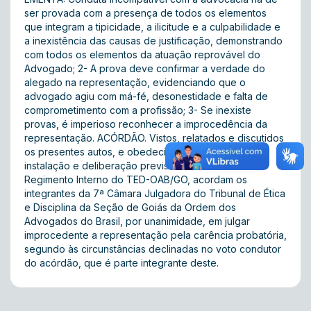
ser provada com a presença de todos os elementos
que integram a tipicidade, a ilicitude e a culpabilidade e
a inexistência das causas de justificação, demonstrando
com todos os elementos da atuação reprovável do
Advogado; 2- A prova deve confirmar a verdade do
alegado na representação, evidenciando que o
advogado agiu com má-fé, desonestidade e falta de
comprometimento com a profissão; 3- Se inexiste
provas, é imperioso reconhecer a improcedência da
representação. ACÓRDÃO. Vistos, relatados e discutidos
os presentes autos, e obedecido o quórum de
instalação e deliberação previsto no art. 9º do
Regimento Interno do TED-OAB/GO, acordam os
integrantes da 7ª Câmara Julgadora do Tribunal de Ética
e Disciplina da Seção de Goiás da Ordem dos
Advogados do Brasil, por unanimidade, em julgar
improcedente a representação pela carência probatória,
segundo às circunstâncias declinadas no voto condutor
do acórdão, que é parte integrante deste.