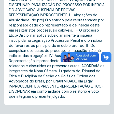
DISCIPLINAR. PARALIZAÇÃO DO PROCESSO POR INÉRCIA
DO ADVOGADO. AUSÊNCIA DE PROVAS.
REPRESENTAÇÃO IMPROCEDENTE. I – Alegações de
abusividade, de prejuízo sofrido pela representante por
responsabilidade do representado e de inércia deste
em realizar atos processuais cabíveis. II – O processo
Ético-Disciplinar aplica subsidiariamente a matéria
insculpida na Legislação Processual Penal e o princípio
do favor rei, ou princípio do in dubio pro reo. III  Do
compulsar dos autos do processo em questão, não há
indícios das alegações. IV  Ausência de provas. V –
Representação improcedente. ACÓRDÃO: Vistos,
relatados e discutidos os presentes autos, ACORDAM os
integrantes da Nona Câmara Julgadora do Tribunal de
Ética e Disciplina da Seção de Goiás da Ordem dos
Advogados do Brasil, por UNANIMIDADE em julgar
IMPROCEDENTE A PRESENTE REPRESENTAÇÃO ÉTICO-
DISCIPLINAR em conformidade com o relatório e voto
que integram o presente julgado.