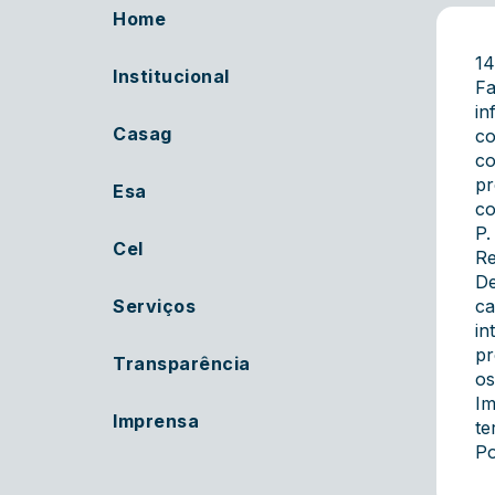
Home
14
Institucional
Fa
in
Casag
co
co
pr
Esa
co
P.
Cel
Re
De
Serviços
ca
in
pr
Transparência
os
Im
Imprensa
te
Po