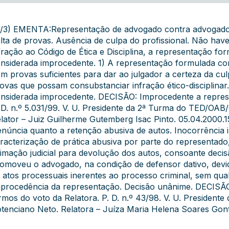
/3) EMENTA:Representação de advogado contra advogado. Co
lta de provas. Ausência de culpa do profissional. Não have
fração ao Código de Ética e Disciplina, a representação f
nsiderada improcedente. 1) A representação formulada con
m provas suficientes para dar ao julgador a certeza da cu
ovas que possam consubstanciar infração ético-disciplina
nsiderada improcedente. DECISÃO: Improcedente a represe
 D. n.º 5.031/99. V. U. Presidente da 2ª Turma do TED/OAB
lator – Juiz Guilherme Gutemberg Isac Pinto. 05.04.2000.
núncia quanto a retenção abusiva de autos. Inocorrência in
racterização de prática abusiva por parte do representado,
timação judicial para devolução dos autos, consoante decisã
omoveu o advogado, na condição de defensor dativo, devi
 atos processuais inerentes ao processo criminal, sem qual
procedência da representação. Decisão unânime. DECISÃO
rmos do voto da Relatora. P. D. n.º 43/98. V. U. Presiden
tenciano Neto. Relatora – Juíza Maria Helena Soares Gonti