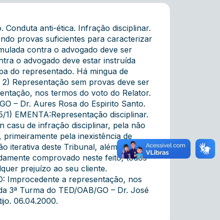
nduta anti-ética. Infração disciplinar.
ndo provas suficientes para caracterizar
ormulada contra o advogado deve ser
tra o advogado deve estar instruída
lpa do representado. Há mingua de
r. 2) Representação sem provas deve ser
ntação, nos termos do voto do Relator.
/GO – Dr. Aures Rosa do Espirito Santo.
15/1) EMENTA:Representação disciplinar.
 casu de infração disciplinar, pela não
 primeiramente pela inexistência de
o iterativa deste Tribunal, além do que
damente comprovado neste feito, todos
quer prejuízo ao seu cliente.
: Improcedente a representação, nos
te da 3ª Turma do TED/OAB/GO – Dr. José
jo. 06.04.2000.