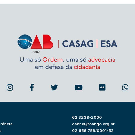
62 3238-2000
rência
oabnet@oabgo.org.br
s
02.656.759/0001-52