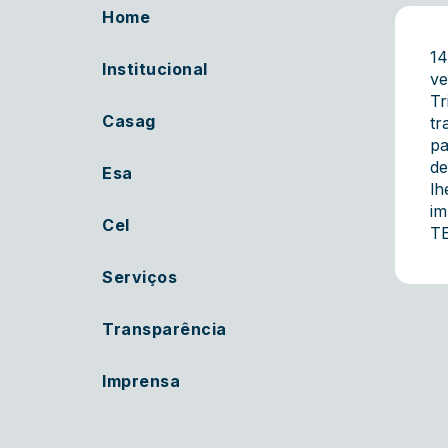
Home
14
Institucional
ve
Tr
Casag
tr
pa
de
Esa
lh
im
Cel
TE
Serviços
Transparência
Imprensa