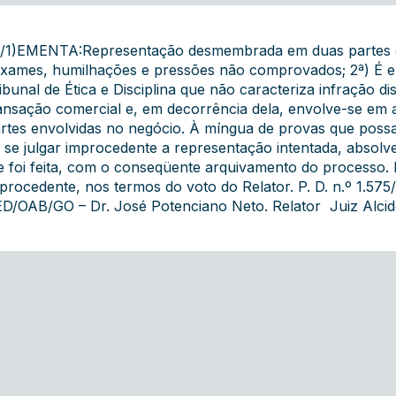
/1)EMENTA:Representação desmembrada em duas partes dis
xames, humilhações e pressões não comprovados; 2ª) É e
ibunal de Ética e Disciplina que não caracteriza infração di
ansação comercial e, em decorrência dela, envolve-se em atri
rtes envolvidas no negócio. À míngua de provas que possam
 se julgar improcedente a representação intentada, absol
e foi feita, com o conseqüente arquivamento do processo
procedente, nos termos do voto do Relator. P. D. n.º 1.575
D/OAB/GO – Dr. José Potenciano Neto. Relator  Juiz Alcide