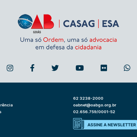
62 3238-2000
rência
oabnet@oabgo.org.br
s
02.656.759/0001-52