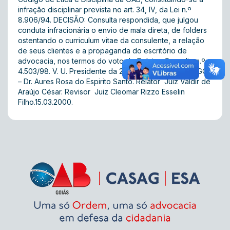
infração disciplinar prevista no art. 34, IV, da Lei n.º
8.906/94. DECISÃO: Consulta respondida, que julgou
conduta infracionária o envio de mala direta, de folders
ostentando o curriculum vitae da consulente, a relação
de seus clientes e a propaganda do escritório de
advocacia, nos termos do voto do Relator. Consulta n.º
4.503/98. V. U. Presidente da 2ª Turma do TED/OAB/GO
– Dr. Aures Rosa do Espirito Santo. Relator  Juiz Valdir de
Araújo César. Revisor  Juiz Cleomar Rizzo Esselin
Filho.15.03.2000.