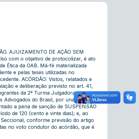
ÃO. AJUIZAMENTO DE AÇÃO SEM
o com o objetivo de protocolizar, é ato
o de Ética da OAB. Má-fé materializada
ente e pelas teses utilizadas no
cedente. ACÓRDÃO: Vistos, relatados e
lação e deliberação previsto no art. 41,
egrantes da 2ª Turma Julgadora do
os Advogados do Brasil, por unanimidade,
esentado a pena de sanção de SUSPENSÃO
íodo de 120 (cento e vinte dias); e, ao
 Seccional, conforme previsão do artigo
das no voto condutor do acórdão, que é