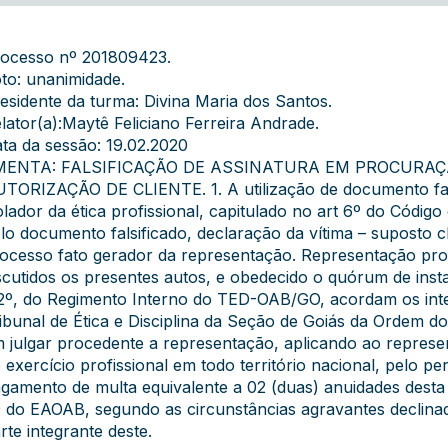
ocesso nº 201809423.
to: unanimidade.
esidente da turma: Divina Maria dos Santos.
lator(a):Maytê Feliciano Ferreira Andrade.
ta da sessão: 19.02.2020
MENTA: FALSIFICAÇÃO DE ASSINATURA EM PROCURAÇ
TORIZAÇÃO DE CLIENTE. 1. A utilização de documento fals
olador da ética profissional, capitulado no art 6º do Códig
lo documento falsificado, declaração da vítima – suposto cli
ocesso fato gerador da representação. Representação pro
scutidos os presentes autos, e obedecido o quórum de insta
2º, do Regimento Interno do TED-OAB/GO, acordam os int
ibunal de Ética e Disciplina da Seção de Goiás da Ordem d
 julgar procedente a representação, aplicando ao repr
 exercício profissional em todo território nacional, pelo per
gamento de multa equivalente a 02 (duas) anuidades desta
 do EAOAB, segundo as circunstâncias agravantes declina
rte integrante deste.