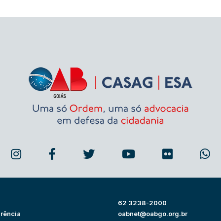
62 3238-2000
rência
oabnet@oabgo.org.br