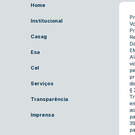
Home
Pr
Institucional
Vo
Pr
Casag
Re
Da
E
Esa
AU
vi
Cel
pe
pr
Serviços
di
§ 
Tr
Transparência
em
ao
Imprensa
pa
39
pa