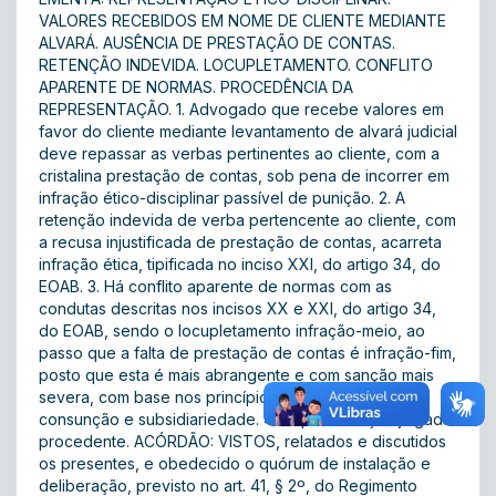
VALORES RECEBIDOS EM NOME DE CLIENTE MEDIANTE
ALVARÁ. AUSÊNCIA DE PRESTAÇÃO DE CONTAS.
RETENÇÃO INDEVIDA. LOCUPLETAMENTO. CONFLITO
APARENTE DE NORMAS. PROCEDÊNCIA DA
REPRESENTAÇÃO. 1. Advogado que recebe valores em
favor do cliente mediante levantamento de alvará judicial
deve repassar as verbas pertinentes ao cliente, com a
cristalina prestação de contas, sob pena de incorrer em
infração ético-disciplinar passível de punição. 2. A
retenção indevida de verba pertencente ao cliente, com
a recusa injustificada de prestação de contas, acarreta
infração ética, tipificada no inciso XXI, do artigo 34, do
EOAB. 3. Há conflito aparente de normas com as
condutas descritas nos incisos XX e XXI, do artigo 34,
do EOAB, sendo o locupletamento infração-meio, ao
passo que a falta de prestação de contas é infração-fim,
posto que esta é mais abrangente e com sanção mais
severa, com base nos princípios da especialidade,
consunção e subsidiariedade. 4. Representação julgada
procedente. ACÓRDÃO: VISTOS, relatados e discutidos
os presentes, e obedecido o quórum de instalação e
deliberação, previsto no art. 41, § 2º, do Regimento