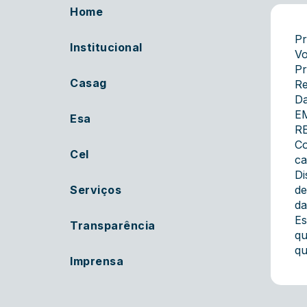
Home
Pr
Institucional
Vo
Pr
Casag
Re
Da
E
Esa
R
Co
Cel
ca
Di
Serviços
de
da
Es
Transparência
qu
qu
Imprensa