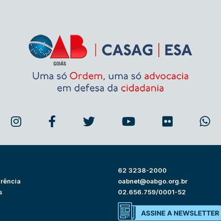
62 3238-2000
rência
oabnet@oabgo.org.br
s
02.656.759/0001-52