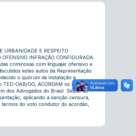
DE URBANIDADE E RESPEITO
O OFENSIVO INFRAÇÃO CONFIGURADA.
tas criminosas com linguajar ofensivo e
discutidos estes autos da Representação
edecido o quórum de instalação e
rno do TED-OAB/GO, ACORDAM os membros
dem dos Advogados do Brasil  Seção do
esentação, aplicando a sanção censura,
os termos do voto condutor do acordão,