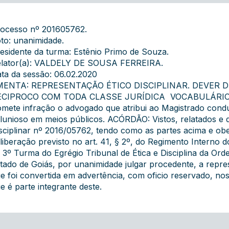
ocesso nº 201605762.
to: unanimidade.
esidente da turma: Estênio Primo de Souza.
lator(a): VALDELY DE SOUSA FERREIRA.
ta da sessão: 06.02.2020
MENTA: REPRESENTAÇÃO ÉTICO DISCIPLINAR. DEVER 
ECIPROCO COM TODA CLASSE JURÍDICA  VOCABULÁRI
mete infração o advogado que atribui ao Magistrado condu
lunioso em meios públicos. ACÓRDÃO: Vistos, relatados e 
sciplinar nº 2016/05762, tendo como as partes acima e ob
liberação previsto no art. 41, § 2º, do Regimento Inte
 3º Turma do Egrégio Tribunal de Ética e Disciplina da Or
tado de Goiás, por unanimidade julgar procedente, a repr
e foi convertida em advertência, com oficio reservado, n
e é parte integrante deste.