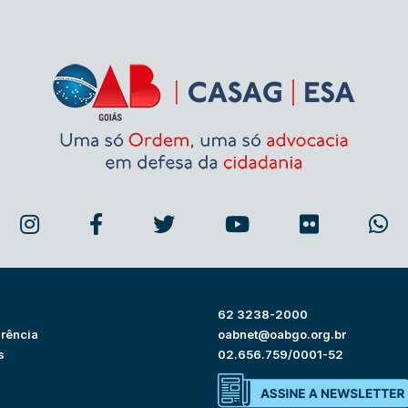
62 3238-2000
rência
oabnet@oabgo.org.br
s
02.656.759/0001-52