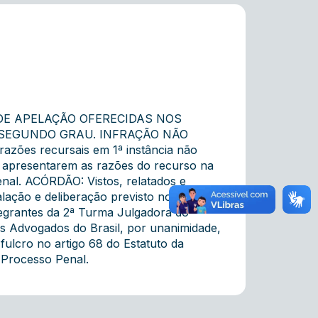
DE APELAÇÃO OFERECIDAS NOS
 SEGUNDO GRAU. INFRAÇÃO NÃO
ões recursais em 1ª instância não
s apresentarem as razões do recurso na
enal. ACÓRDÃO: Vistos, relatados e
lação e deliberação previsto no art. 41,
egrantes da 2ª Turma Julgadora do
os Advogados do Brasil, por unanimidade,
lcro no artigo 68 do Estatuto da
e Processo Penal.