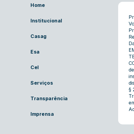
Home
Pr
Institucional
Vo
Pr
Casag
Re
Da
E
Esa
T
CO
Cel
de
in
Serviços
di
§ 
Tr
Transparência
em
Ad
Imprensa