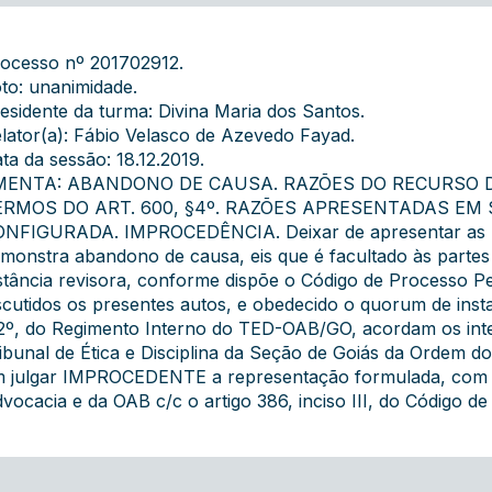
ocesso nº 201702912.
to: unanimidade.
esidente da turma: Divina Maria dos Santos.
lator(a): Fábio Velasco de Azevedo Fayad.
ta da sessão: 18.12.2019.
MENTA: ABANDONO DE CAUSA. RAZÕES DO RECURSO 
ERMOS DO ART. 600, §4º. RAZÕES APRESENTADAS EM
NFIGURADA. IMPROCEDÊNCIA. Deixar de apresentar as raz
monstra abandono de causa, eis que é facultado às parte
stância revisora, conforme dispõe o Código de Processo P
scutidos os presentes autos, e obedecido o quorum de insta
2º, do Regimento Interno do TED-OAB/GO, acordam os int
ibunal de Ética e Disciplina da Seção de Goiás da Ordem d
 julgar IMPROCEDENTE a representação formulada, com fu
vocacia e da OAB c/c o artigo 386, inciso III, do Código d