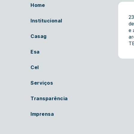
Home
23
Institucional
de
e 
Casag
ar
TE
Esa
Cel
Serviços
Transparência
Imprensa