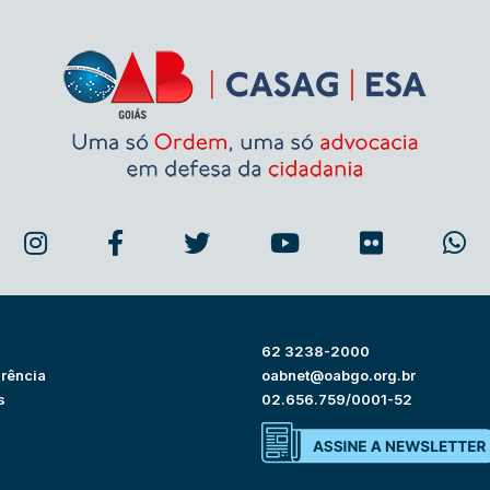
62 3238-2000
rência
oabnet@oabgo.org.br
s
02.656.759/0001-52