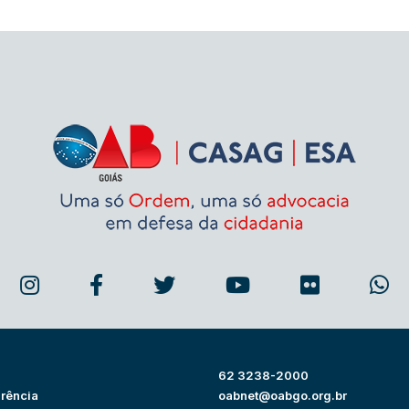
62 3238-2000
rência
oabnet@oabgo.org.br