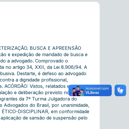
CTERIZAÇÃO. BUSCA E APREENSÃO
ão e expedição de mandado de busca e
iado a advogado. Comprovado o
ada no artigo 34, XXII, da Lei 8.906/94. A
busiva. Destarte, é defeso ao advogado
ontra a dignidade profissional,
. ACÓRDÃO: Vistos, relatados e
lação e deliberação previsto no art. 41,
egrantes da 7ª Turma Julgadora do
os Advogados do Brasil, por unanimidade,
ICO-DISCIPLINAR, em conformidade
m aplicação de sansão de suspensão pelo