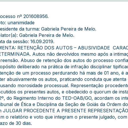
ocesso nº 201608956.
to: unanimidade
esidente da turma: Gabriela Pereira de Melo.
lator(a): Gabriela Pereira de Melo.
ta da sessão: 16.09.2019.
MENTA: RETENÇÃO DOS AUTOS – ABUSIVIDADE  CARA
TERMINADA. Autos não devolvidos mesmo após a intimaç
reensão. Abuso de retenção dos autos do processo conf
opósito deliberado na prática de infração disciplinar tipific
tenção de um processo perdurando há mais de 01 ano, é a
ter abusivamente os autos, praticando conduta que atenta c
usando morosidade processual. Representação procedente
scutidos os presentes autos, e obedecido o quorum de insta
2º, do Regimento Interno do TED-OAB/GO, acordam os int
ibunal de Ética e Disciplina da Seção de Goiás da Ordem d
m JULGAR PROCEDENTE A PRESENTE REPRESENTAÇÃO ÉT
m o relatório e voto que integram o presente julgado, co
azo de 30 dias.