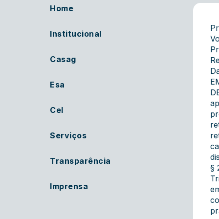
Home
Pr
Institucional
Vo
Pr
Casag
Re
Da
E
Esa
DE
ap
Cel
pr
re
Serviços
re
ca
di
Transparência
§ 
Tr
Imprensa
e
co
pr