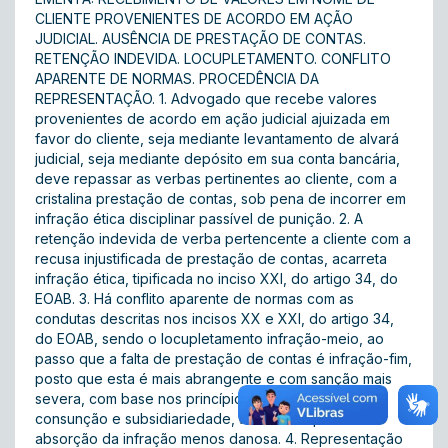
CLIENTE PROVENIENTES DE ACORDO EM AÇÃO
JUDICIAL. AUSÊNCIA DE PRESTAÇÃO DE CONTAS.
RETENÇÃO INDEVIDA. LOCUPLETAMENTO. CONFLITO
APARENTE DE NORMAS. PROCEDÊNCIA DA
REPRESENTAÇÃO. 1. Advogado que recebe valores
provenientes de acordo em ação judicial ajuizada em
favor do cliente, seja mediante levantamento de alvará
judicial, seja mediante depósito em sua conta bancária,
deve repassar as verbas pertinentes ao cliente, com a
cristalina prestação de contas, sob pena de incorrer em
infração ética disciplinar passível de punição. 2. A
retenção indevida de verba pertencente a cliente com a
recusa injustificada de prestação de contas, acarreta
infração ética, tipificada no inciso XXI, do artigo 34, do
EOAB. 3. Há conflito aparente de normas com as
condutas descritas nos incisos XX e XXI, do artigo 34,
do EOAB, sendo o locupletamento infração-meio, ao
passo que a falta de prestação de contas é infração-fim,
posto que esta é mais abrangente e com sanção mais
severa, com base nos princípios da especialidade,
consunção e subsidiariedade, torna-se imperativo a
absorção da infração menos danosa. 4. Representação