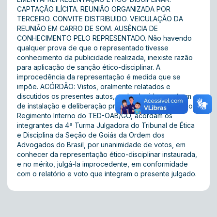
CAPTAÇÃO ILÍCITA. REUNIÃO ORGANIZADA POR
TERCEIRO. CONVITE DISTRIBUIDO. VEICULAÇÃO DA
REUNIÃO EM CARRO DE SOM. AUSÊNCIA DE
CONHECIMENTO PELO REPRESENTADO. Não havendo
qualquer prova de que o representado tivesse
conhecimento da publicidade realizada, inexiste razão
para aplicação de sanção ético-disciplinar. A
improcedência da representação é medida que se
impõe. ACÓRDÃO: Vistos, oralmente relatados e
discutidos os presentes autos, e obedecido o quórum
de instalação e deliberação prevista no art. 41,§ 2º, do
Regimento Interno do TED-OAB/GO, acordam os
integrantes da 4ª Turma Julgadora do Tribunal de Ética
e Disciplina da Seção de Goiás da Ordem dos
Advogados do Brasil, por unanimidade de votos, em
conhecer da representação ético-disciplinar instaurada,
e no mérito, julgá-la improcedente, em conformidade
com o relatório e voto que integram o presente julgado.