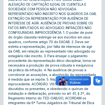
ALEGAÇÃO DE CAPTAÇÃO ILEGAL DE CLIENTELA E
SOCIEDADE COM PESSOA NÃO ADVOGADA.
REPRESENTADO NÃO INSCRITO NOS QUADROS DA OAB.
EXTINÇÃO DA REPRESENTAÇÃO POR AUSÊNCIA DE
INTERESSE DE AGIR. AUSÊNCIA DE PROVAS SOBRE OS
FATOS IMPUTADOS AO ADVOGADO. INFRAÇÕES NÃO
CONFIGURADAS. IMPROCEDÊNCIA. 1. O poder de punir
do órgão classista restringe-se aos inscritos em seus
quadros, conforme artigo 70 do EAOAB. 2. Deve ser
extinta a representação, por falta de interesse de agir
da OAB, em relação ao representado não advogado ou
estagiário não inscrito. 3. Para ensejar o julgamento
procedente da representação ético-disciplinar, torna-se
necessária a produção de prova robusta e inequívoca
da prática da infração. 4. Na ausência de provas a
corroborar as acusações, a absolvição da representada
é medida que se impõe. 5. Representação julgada
improcedente. ACÓRDÃO: VISTOS, relatados e
discutidos os presentes, e obedecido o quórum de
instalação e deliberação, previsto no art. 41, § 2º, do
Regimento Interno do TED-OAB/GO, ACORDAM os
integrantes da 6ª Turma Julgadora do Tribunal de Ética