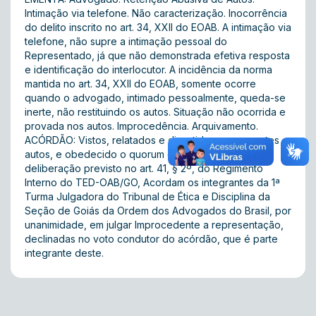
Intimação via telefone. Não caracterização. Inocorrência
do delito inscrito no art. 34, XXII do EOAB. A intimação via
telefone, não supre a intimação pessoal do
Representado, já que não demonstrada efetiva resposta
e identificação do interlocutor. A incidência da norma
mantida no art. 34, XXII do EOAB, somente ocorre
quando o advogado, intimado pessoalmente, queda-se
inerte, não restituindo os autos. Situação não ocorrida e
provada nos autos. Improcedência. Arquivamento.
ACÓRDÃO: Vistos, relatados e discutidos os presentes
autos, e obedecido o quorum de instalação e
deliberação previsto no art. 41, § 2º, do Regimento
Interno do TED-OAB/GO, Acordam os integrantes da 1ª
Turma Julgadora do Tribunal de Ética e Disciplina da
Seção de Goiás da Ordem dos Advogados do Brasil, por
unanimidade, em julgar Improcedente a representação,
declinadas no voto condutor do acórdão, que é parte
integrante deste.