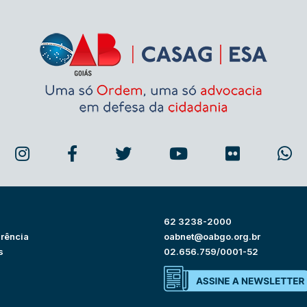
62 3238-2000
rência
oabnet@oabgo.org.br
s
02.656.759/0001-52