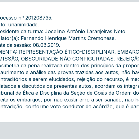
ocesso nº 201208735.
to: unanimidade.
esidente da turma: Jocelino Antônio Laranjeiras Neto.
lator(a): Fernando Henrique Martins Cremonese.
ta da sessão: 08.08.2019.
MENTA: REPRESENTAÇÃO ÉTICO-DISCIPLINAR. EMBAR
ISSÃO, OBSCURIDADE NÃO CONFIGURADAS. REJEIÇÃO 1.
simetria da pena realizada dentro dos princípios da proporc
aurimento e análise das provas trazidas aos autos, não h
ntraditórios a serem elucidados, rejeição do recurso, é m
latados e discutidos os presentes autos, acordam os integ
ibunal de Ética e Disciplina da Seção de Goiás da Ordem d
jeita os embargos, por não existir erro a ser sanado, nã
ntradição, conforme voto condutor do acórdão, que é part