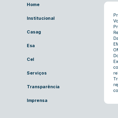
Home
Pr
Institucional
Vo
Pr
Casag
Re
Da
E
Esa
OM
Do
Cel
Ex
co
Serviços
re
Tr
re
Transparência
co
Imprensa