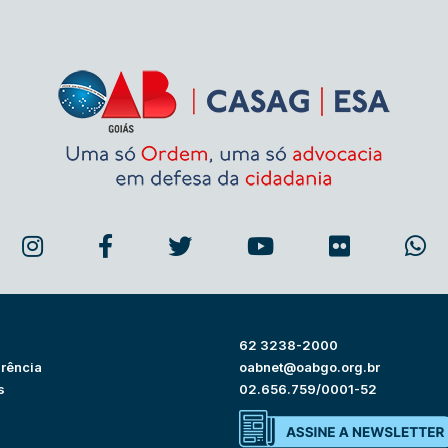
62 3238-2000
rência
oabnet@oabgo.org.br
s
02.656.759/0001-52