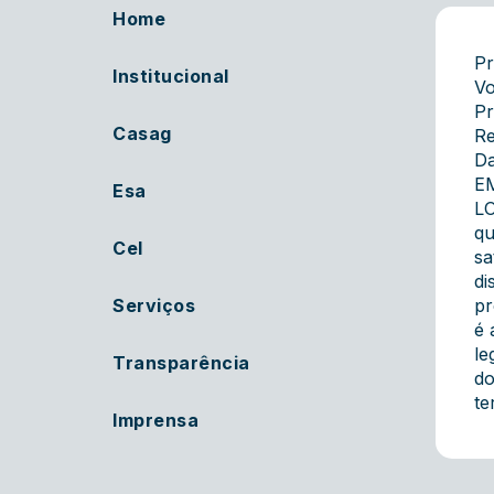
Home
Pr
Institucional
Vo
Pr
Casag
Re
Da
E
Esa
L
qu
Cel
sa
di
Serviços
pr
é 
le
Transparência
do
te
Imprensa