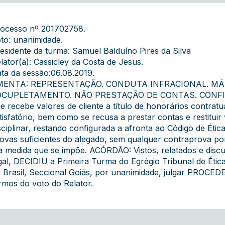
ocesso nº 201702758.
to: unanimidade.
esidente da turma: Samuel Balduíno Pires da Silva
lator(a): Cassicley da Costa de Jesus.
ta da sessão:06.08.2019.
MENTA: REPRESENTAÇÃO. CONDUTA INFRACIONAL. MÁ 
OCUPLETAMENTO. NÃO PRESTAÇÃO DE CONTAS. CONFI
e recebe valores de cliente a título de honorários contratu
tisfatório, bem como se recusa a prestar contas e restituir v
sciplinar, restando configurada a afronta ao Código de Ética
ovas suficientes do alegado, sem qualquer contraprova po
a medida que se impõe. ACÓRDÃO: Vistos, relatados e discu
gal, DECIDIU a Primeira Turma do Egrégio Tribunal de Étic
 Brasil, Seccional Goiás, por unanimidade, julgar PROCE
rmos do voto do Relator.