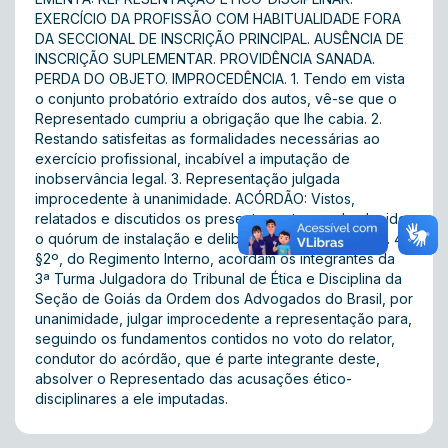
EXERCÍCIO DA PROFISSÃO COM HABITUALIDADE FORA
DA SECCIONAL DE INSCRIÇÃO PRINCIPAL. AUSÊNCIA DE
INSCRIÇÃO SUPLEMENTAR. PROVIDÊNCIA SANADA.
PERDA DO OBJETO. IMPROCEDÊNCIA. 1. Tendo em vista
o conjunto probatório extraído dos autos, vê-se que o
Representado cumpriu a obrigação que lhe cabia. 2.
Restando satisfeitas as formalidades necessárias ao
exercício profissional, incabível a imputação de
inobservância legal. 3. Representação julgada
improcedente à unanimidade. ACÓRDÃO: Vistos,
relatados e discutidos os presentes autos, e obedecido
o quórum de instalação e deliberação previsto no art. 41,
§2º, do Regimento Interno, acordam os integrantes da
3ª Turma Julgadora do Tribunal de Ética e Disciplina da
Seção de Goiás da Ordem dos Advogados do Brasil, por
unanimidade, julgar improcedente a representação para,
seguindo os fundamentos contidos no voto do relator,
condutor do acórdão, que é parte integrante deste,
absolver o Representado das acusações ético-
disciplinares a ele imputadas.