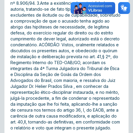
nº 8.906/94. 3.Ante a existência da materialidade e a
autoria, tratando-se de fato típico e inexistindo
excludentes de ilicitude ou de culpabilidade, sobretudo
a comprovação de que o acusado tenha agido ao
abrigo das hipóteses de necessidade, de legítima
defesa, do exercício regular do direito ou do estrito
cumprimento de dever legal, autorizado está o decreto
condenatório. ACÓRDÃO: Vistos, oralmente relatados e
discutidos os presentes autos, e obedecido o quórum
de instalação e deliberação prevista no art. 41,§ 2º, do
Regimento Interno do TED-OAB/GO, acordam os
integrantes da 4ª Turma Julgadora do Tribunal de Ética
e Disciplina da Seção de Goiás da Ordem dos
Advogados do Brasil, com maioria, e ressalva do Juiz
Julgador Dr. Helier Prados Silva , em conhecer da
representação ético-disciplinar instaurada, e no mérito,
julgá-la procedente, a fim de condenar o representado
da imputação que lhe foi feita, aplicando-lhe a sanção
de censura nos termos do artigo 36, I, do EAOB, ante a
carência de outra causa modificadora, e aplicação do
art. 40,II, tornando-as definitivas, em conformidade com
o relatório e voto que integram o presente julgado.