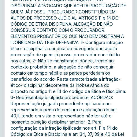
DISCIPLINAR. ADVOGADO QUE ACEITA PROCURAÇÃO DE
QUEM JÁ POSSUI PROCURADOR CONSTITUÍDO EM
AUTOS DE PROCESSO JUDICIAL. ARTIGOS 11 e 14 DO
CÓDIGO DE ÉTICA DISCIPLINA. ALEGAÇÃO DE NÃO
CONSEGUIR CONTATO COM O PROCURADOR.
ELEMENTOS PROBATÓRIOS QUE NÃO DEMONSTRAM A
IDÔNEIDADE DA TESE DEFENSIVA. 1- Configura infração
ético- disciplinar a conduta do advogado que aceita
procuração de quem já possui procurador constituído
nos autos. 2- Não se monstrando idônea, frente ao
contexto probatório, a alegação de não conseguir
contato em tempo hábil e as partes perderiam os
benefícios do acordo. Resta caracterizada a infração-
ético- disciplinar decorrente da inobsevância do
disposto no artigo 11 e 14 do código de Ética e Disciplina.
3- Representação julgada procedente. ACÓRDÃO:
Representação julgada procedente aplicando ao
representado a pena de censura e aplicação do art.
40,II, tendo em vista o representado não ter até o
momento punição disciplinar anterior.. 2. Para
configuração da infração tipificada nos art. 11 e 14 do
Código de Ética e Disciplina e art. 34, 37, 39 e 40 da Lei