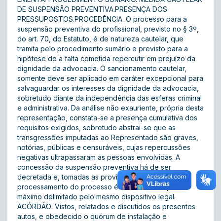
DE SUSPENSÃO PREVENTIVA.PRESENÇA DOS
PRESSUPOSTOS.PROCEDÊNCIA. O processo para a
suspensão preventiva do profissional, previsto no § 3º,
do art. 70, do Estatuto, é de natureza cautelar, que
tramita pelo procedimento sumário e previsto para a
hipótese de a falta cometida repercutir em prejuízo da
dignidade da advocacia. O sancionamento cautelar,
somente deve ser aplicado em caráter excepcional para
salvaguardar os interesses da dignidade da advocacia,
sobretudo diante da independência das esferas criminal
e administrativa. Da análise não exauriente, própria desta
representação, constata-se a presença cumulativa dos
requisitos exigidos, sobretudo abstrai-se que as
transgressões imputadas ao Representado são graves,
notórias, públicas e censuráveis, cujas repercussões
negativas ultrapassaram as pessoas envolvidas. A
concessão da suspensão preventiva há de ser
decretada e, tomadas as providências para o regular
processamento do processo ético dentro do prazo
máximo delimitado pelo mesmo dispositivo legal.
ACÓRDÃO: Vistos, relatados e discutidos os presentes
autos, e obedecido o quórum de instalação e