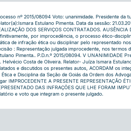
ocesso nº 2015/08094 Voto: unanimidade. Presidente da tur
lator(a):Ismara Estulano Pimenta. Data da sessão: 21.
EALIZAÇÃO DOS SERVIÇOS CONTRATADOS. AUSÊNCIA DE 
finitivamente, por improcedência, o processo ético-discip
ática de infração ética ou disciplinar pelo representado no
cisão : Representação julgada improcedente, nos termos d
tulano Pimenta.. P.D.n.º 2015/08094. V UNANIMIDADE Pr
. Helvécio Costa de Oliveira. Relator- Juíza Ismara Estula
latados e discutidos os presentes autos, ACORDAM os int
 Ética e Disciplina da Seção de Goiás da Ordem dos Advog
ulgar IMPROCEDENTE A PRESENTE REPRESENTAÇÃO ÉT
EPRESENTADO DAS INFRAÇÕES QUE LHE FORAM IMPUTA
latório e voto que integram o presente julgado.