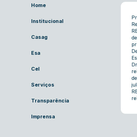
Home
Pr
Institucional
Re
R
Casag
de
pr
De
Esa
Es
Dr
Cel
re
de
Serviços
j
R
re
Transparência
Imprensa