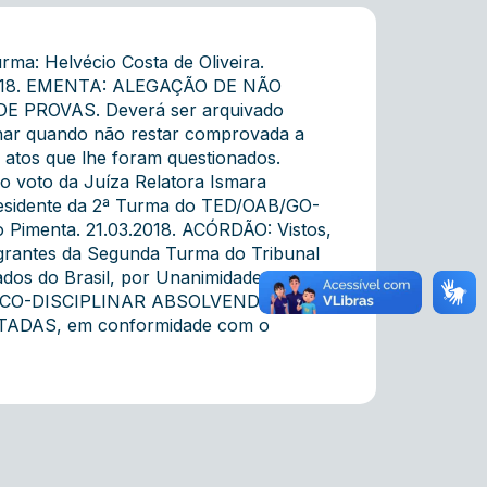
ma: Helvécio Costa de Oliveira.
03.2018. EMENTA: ALEGAÇÃO DE NÃO
PROVAS. Deverá ser arquivado
linar quando não restar comprovada a
s atos que lhe foram questionados.
o voto da Juíza Relatora Ismara
esidente da 2ª Turma do TED/OAB/GO-
no Pimenta. 21.03.2018. ACÓRDÃO: Vistos,
egrantes da Segunda Turma do Tribunal
ados do Brasil, por Unanimidade, em
ICO-DISCIPLINAR ABSOLVENDO O
DAS, em conformidade com o