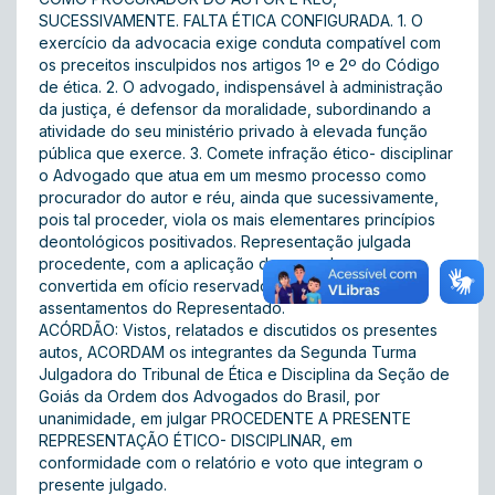
SUCESSIVAMENTE. FALTA ÉTICA CONFIGURADA. 1. O
exercício da advocacia exige conduta compatível com
os preceitos insculpidos nos artigos 1º e 2º do Código
de ética. 2. O advogado, indispensável à administração
da justiça, é defensor da moralidade, subordinando a
atividade do seu ministério privado à elevada função
pública que exerce. 3. Comete infração ético- disciplinar
o Advogado que atua em um mesmo processo como
procurador do autor e réu, ainda que sucessivamente,
pois tal proceder, viola os mais elementares princípios
deontológicos positivados. Representação julgada
procedente, com a aplicação da pena de censura,
convertida em ofício reservado, sem registros nos
assentamentos do Representado.
ACÓRDÃO: Vistos, relatados e discutidos os presentes
autos, ACORDAM os integrantes da Segunda Turma
Julgadora do Tribunal de Ética e Disciplina da Seção de
Goiás da Ordem dos Advogados do Brasil, por
unanimidade, em julgar PROCEDENTE A PRESENTE
REPRESENTAÇÃO ÉTICO- DISCIPLINAR, em
conformidade com o relatório e voto que integram o
presente julgado.