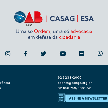
62 3238-2000
rência
oabnet@oabgo.org.br
s
02.656.759/0001-52