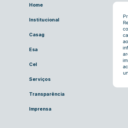
Home
Pr
Institucional
Re
co
Casag
ca
ao
in
Esa
ar
im
Cel
ac
un
Serviços
Transparência
Imprensa