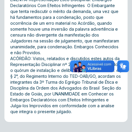
Declaratórios Com Efeitos Infringentes  O Embargante
que tenta rediscutir o mérito da demanda, uma vez que
há fundamentos para a condenação, posto que
ocorrência de um erro material no Acórdão, quando
somente houve uma inversão da palavra advertência e
censura não divergente da manifestação dos
Julgadores na sessão de julgamento, que manifestaram
unanimidade, para condenação. Embargos Conhecidos
e não Providos.
ACÓRDÃO: Vistos, relatados e discutidos estes autos da
Representação Disciplinar nº 2012/00232 e obedecidos
o quórum de instalação e deliberação previsto no art. 41,
§ 2°, do Regimento Interno do TED-OAB/GO, acordam os
integrantes da 3º Turma do Egrégio Tribunal de Ética e
Disciplina da Ordem dos Advogados do Brasil  Seção do
Estado de Goiás, por UNANIMIDADE em Conhecer os
Embargos Declaratórios com Efeitos Infringentes e
Julga-los Improvidos em conformidade com a analise
que integra o presente julgado.