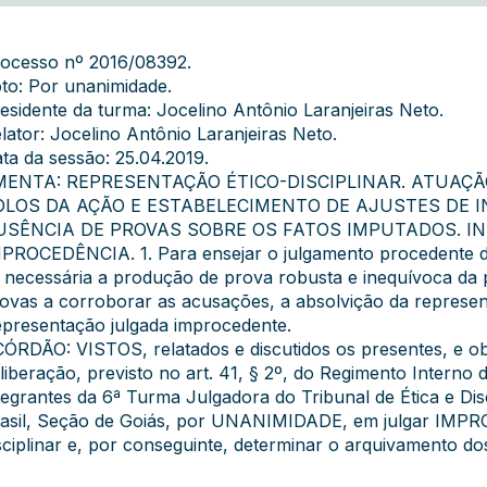
ocesso nº 2016/08392.
to: Por unanimidade.
esidente da turma: Jocelino Antônio Laranjeiras Neto.
lator: Jocelino Antônio Laranjeiras Neto.
ta da sessão: 25.04.2019.
MENTA: REPRESENTAÇÃO ÉTICO-DISCIPLINAR. ATUAÇ
OLOS DA AÇÃO E ESTABELECIMENTO DE AJUSTES DE I
USÊNCIA DE PROVAS SOBRE OS FATOS IMPUTADOS. I
PROCEDÊNCIA. 1. Para ensejar o julgamento procedente da 
 necessária a produção de prova robusta e inequívoca da p
ovas a corroborar as acusações, a absolvição da represen
presentação julgada improcedente.
ÓRDÃO: VISTOS, relatados e discutidos os presentes, e o
liberação, previsto no art. 41, § 2º, do Regimento Inte
tegrantes da 6ª Turma Julgadora do Tribunal de Ética e D
asil, Seção de Goiás, por UNANIMIDADE, em julgar IMPR
sciplinar e, por conseguinte, determinar o arquivamento do