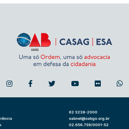
62 3238-2000
rência
oabnet@oabgo.org.br
s
02.656.759/0001-52