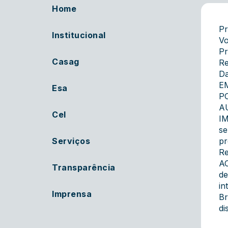
Home
Pr
Institucional
Vo
Pr
Casag
Re
Da
E
Esa
P
A
Cel
IM
se
Serviços
pr
Re
AC
Transparência
de
in
Imprensa
Br
di